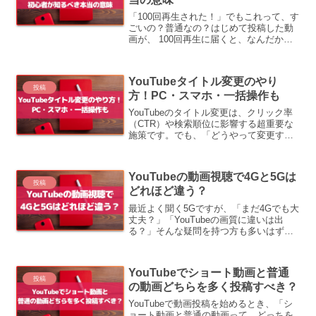
「100回再生された！」でもこれって、す
ごいの？普通なの？はじめて投稿した動
画が、 100回再生に届くと、なんだかワ
クワクしますよね。でもその一方で、
「バズる人は10万回以上」そんな声を聞
くと、 自分はまだまだ…と落ち込んでし
YouTubeタイトル変更のやり
まうことも。で...
投稿
方！PC・スマホ・一括操作も
YouTubeのタイトル変更は、クリック率
（CTR）や検索順位に影響する超重要な
施策です。でも、「どうやって変更する
の？」「変更して本当に効果ある？」そ
んな疑問もありますよね。この記事で
は、PC・スマホ・一括変更の方法からAI
YouTubeの動画視聴で4Gと5Gは
やA/Bテスト...
投稿
どれほど違う？
最近よく聞く5Gですが、「まだ4Gでも大
丈夫？」「YouTubeの画質に違いは出
る？」そんな疑問を持つ方も多いはず。
結論からお伝えすると、YouTubeをフル
HDで視聴するだけなら、4Gでまったく
問題ありません！「5Gに変えたけど
YouTubeでショート動画と普通
YouTu...
投稿
の動画どちらを多く投稿すべき？
YouTubeで動画投稿を始めるとき、「シ
ョート動画と普通の動画って、どっちを