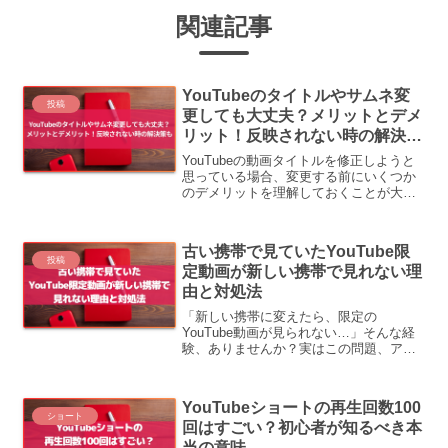
関連記事
YouTubeのタイトルやサムネ変
投稿
更しても大丈夫？メリットとデメ
リット！反映されない時の解決策
も
YouTubeの動画タイトルを修正しようと
思っている場合、変更する前にいくつか
のデメリットを理解しておくことが大切
です。本記事では、タイトル変更に伴う
リスクと対処法について解説し、スマホ
でのタイトル変更方法もご紹介します。
古い携帯で見ていたYouTube限
YouTubeのタ...
投稿
定動画が新しい携帯で見れない理
由と対処法
「新しい携帯に変えたら、限定の
YouTube動画が見られない…」そんな経
験、ありませんか？実はこの問題、アカ
ウント設定と動画のURL管理に原因があ
ることが多いんです。この記事では、
「見れない理由」と「見れるようにする
YouTubeショートの再生回数100
方法」をわかりやすく解説...
ショート
回はすごい？初心者が知るべき本
当の意味