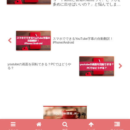
多めに出せばいいの？」と悩んでしまう
方、かなり多いです。ショートって再生
されやすいって聞くけど、普通の動画の
方が登録者増えるって言われたりもし
て…今回はそんな疑問...
スマホでできるYouTube字幕の自動翻訳！
iPhone/Android
youtubeの画面を回転できる？PCではどうや
る？
© 2024 YouTube情報.jp.