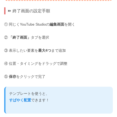
⏩ 終了画面の設定手順
① 同じくYouTube Studioの
編集画面
を開く
②
「終了画面」
タブを選択
③ 表示したい要素を
最大4つ
まで追加
④ 位置・タイミングをドラッグで調整
⑤
保存
をクリックで完了
テンプレートを使うと、
すばやく配置
できます！