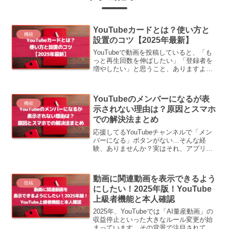
YouTubeカードとは？使い方と
機能
設置のコツ【2025年最新】
YouTubeで動画を投稿していると、「も
っと再生回数を伸ばしたい」「登録者を
増やしたい」と思うこと、ありますよ
ね。そんなときに役立つのが、YouTube
カード。再生中の画面に表示される“ポッ
プアップ型リンク”を上手に使えば、視聴
YouTubeのメンバーになるが表
者を次の動...
機能
示されない理由は？原因とスマホ
での解決法まとめ
応援してるYouTubeチャンネルで「メン
バーになる」ボタンがない…そんな経
験、ありませんか？実はそれ、アプリや
設定、iOS仕様などが原因かもしれませ
ん。このページでは、2025年の最新仕様
をもとに、「ボタンが表示されない理
動画に関連動画を表示できるよう
由」とその対処法...
投稿
にしたい！2025年版！YouTube
上級者機能と本人確認
2025年、YouTubeでは「AI量産動画」の
収益停止といった大きなルール変更が始
まっています。その背景で注目されてい