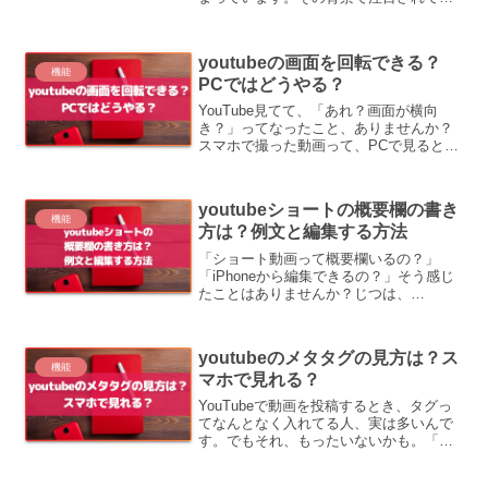
るのが、YouTube上級者機能です。「動
画に関連動画を表示できるようにした
い！」「収益化のための機能を使いた
youtubeの画面を回転できる？
い！」そう...
機能
PCではどうやる？
YouTube見てて、「あれ？画面が横向
き？」ってなったこと、ありませんか？
スマホで撮った動画って、PCで見ると角
度が変だったりして、見づらい…ってな
るんですよね。でも大丈夫です。ちょっ
とした工夫で、ちゃんと見やすい角度に
youtubeショートの概要欄の書き
できます！この記事...
機能
方は？例文と編集する方法
「ショート動画って概要欄いるの？」
「iPhoneから編集できるの？」そう感じ
たことはありませんか？じつは、
YouTube Shortsの概要欄は視聴数や登録
数にも大きく関係しています。この記事
では、iPhoneでの編集方法から効果的な
youtubeのメタタグの見方は？ス
書き方...
機能
マホで見れる？
YouTubeで動画を投稿するとき、タグっ
てなんとなく入れてる人、実は多いんで
す。でもそれ、もったいないかも。「タ
グ」と「ハッシュタグ」をちゃんと使い
分ければ、動画の再生回数や伸びに差が