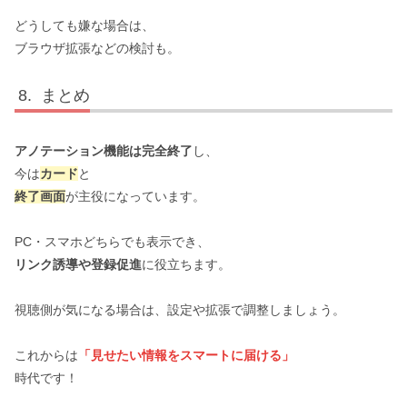
どうしても嫌な場合は、
ブラウザ拡張などの検討も。
まとめ
アノテーション機能は完全終了
し、
今は
カード
と
終了画面
が主役になっています。
PC・スマホどちらでも表示でき、
リンク誘導や登録促進
に役立ちます。
視聴側が気になる場合は、設定や拡張で調整しましょう。
これからは
「見せたい情報をスマートに届ける」
時代です！