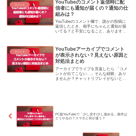
YouTubeのコメント返信時に配
分・他人の確認方...
コメント
信者にも通知が届くの？通知の仕
組みは？
YouTubeのコメント欄で、誰かの投稿に
返信したとき、相手にちゃんと通知が届
いてる？と不安になること、ありますよ
ね。また、自分のチャンネルにコメント
がついたとき、配信者としてどんな通知
が来るのか気になっている方も多いはず
YouTubeアーカイブでコメント
です。この記事では...
コメント
が表示されない？見えない原因と
対処法まとめ
アーカイブでライブを見返したら 「コメ
ントが出てこない…」そんな経験、あり
ませんか？チャットリプレイがないと、
“あの盛り上がり”が感じられず、なんだか
物足りないですよね。この記事でわかる
こと① コメントが表示されない原因② ス
マホ・PCで...
PC版YouTubeで「少し戻す/少し進める」操作は
どうやるの？スマホと何が違う？