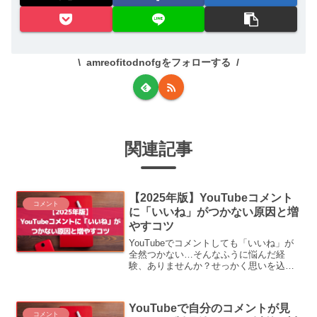
amreofitodnofgをフォローする
関連記事
【2025年版】YouTubeコメント
コメント
に「いいね」がつかない原因と増
やすコツ
YouTubeでコメントしても「いいね」が
全然つかない…そんなふうに悩んだ経
験、ありませんか？せっかく思いを込め
たコメントが誰にも見られず流れていく
のって、ちょっと切ないですよね💬で
も、理由とコツを知れば「いいね」はち
YouTubeで自分のコメントが見
ゃんと増やせます。この...
コメント